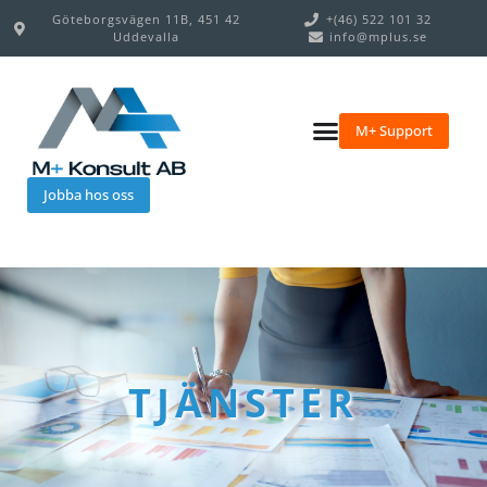
Göteborgsvägen 11B, 451 42
+(46) 522 101 32
Uddevalla
info@mplus.se
M+ Support
Jobba hos oss
TJÄNSTER