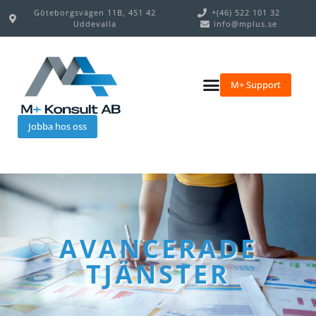
Göteborgsvägen 11B, 451 42
+(46) 522 101 32
Uddevalla
info@mplus.se
M+ Support
Jobba hos oss
AVANCERADE
TJÄNSTER